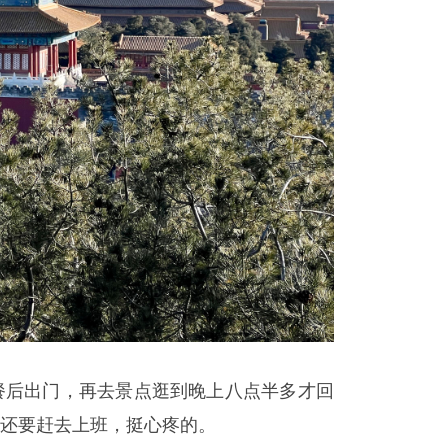
餐后出门，再去景点逛到晚上八点半多才回
还要赶去上班，挺心疼的。