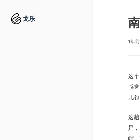
戈乐
南
1年前
这个
感觉
几包
这趟
是，
帽，