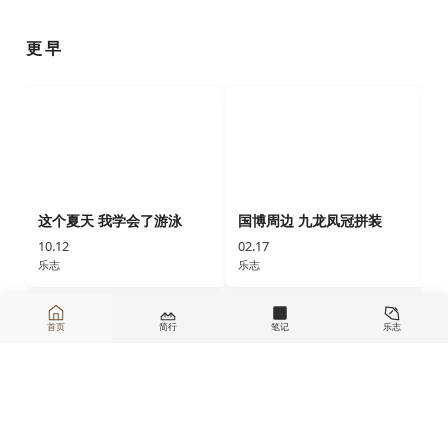
更早
这个夏天 我学会了游泳
国博周边 九龙凤冠拼装
10.12
02.17
0
乐志
乐志
首页
简行
笔记
乐志